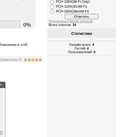
РСН-100X(Wi-Fi Only)
PCH-110X(3G/Wi-Fi)
PCH-200X(Slim/Wi-Fi)
Результаты
|
Архив опросов
Всего ответов:
34
Статистика
Онлайн всего:
4
 Изменения в этой
Гостей:
4
Пользователей:
0
|
Комментарии (0)