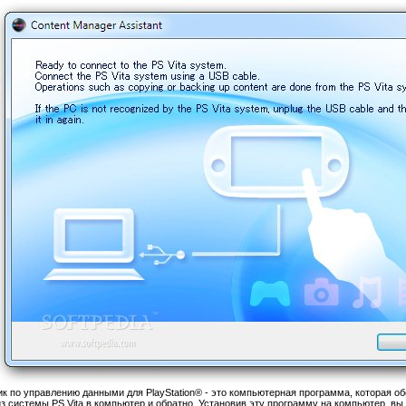
 по управлению данными для PlayStation® - это компьютерная программа, которая о
з системы PS Vita в компьютер и обратно. Установив эту программу на компьютер, вы