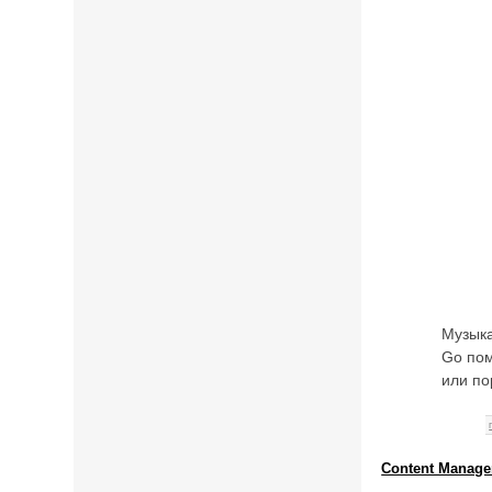
Музыка
Go пом
или по
Content Manager