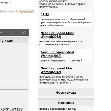
сверху кнопка скачать
помощи пк
удаленно,выбираешь вариант файл
переустановки
|
Комментарии (0)
13.52
где можно скачать это обновление?
приставка перешла в безопасный режим,
нужно обновить ее
Need For Speed Most
Wanted(2012)
научиться правильно переносить
сохранения на консоль
Need For Speed Most
Wanted(2012)
данные повреждены, что делать?
Need For Speed Most
Wanted(2012)
пройдено именно на 100% я оично
проходил игру с этим сохранением на
платину,ищите проблему
Форма входа
Наш опрос
какая у вас модель PSVita?