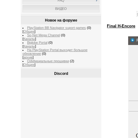
FAQ
ВИДЕО
Новое на форуме
Final H-Encore
PlayStation BB Navigator suport games
(0)
[
Общее
]
So-Net Mega Channel
(0)
[
Каналы
]
Biglobe Portal
(0)
[
Каналы
]
На PlayStation Portal выходит большое
обновление
(0)
[
архив
]
Оффициальные прошивки
(2)
[
Общее
]
Discord