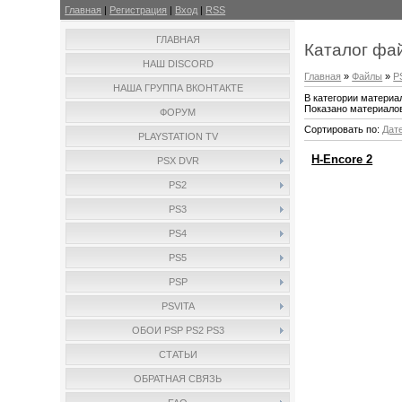
Главная
|
Регистрация
|
Вход
|
RSS
ГЛАВНАЯ
Каталог фа
НАШ DISCORD
Главная
»
Файлы
»
P
НАША ГРУППА ВКОНТАКТЕ
В категории материа
Показано материало
ФОРУМ
Сортировать по
:
Дат
PLAYSTATION TV
H-Encore 2
PSX DVR
PS2
PS3
PS4
PS5
PSP
PSVITA
ОБОИ PSP PS2 PS3
СТАТЬИ
ОБРАТНАЯ СВЯЗЬ