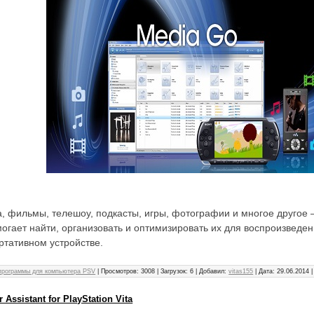
, фильмы, телешоу, подкасты, игры, фотографии и многое другое
огает найти, организовать и оптимизировать их для воспроизведе
ртативном устройстве.
программы для компьютера PSV
| Просмотров: 3008 | Загрузок: 6 | Добавил:
vitas155
| Дата:
29.06.2014
 Assistant for PlayStation Vita