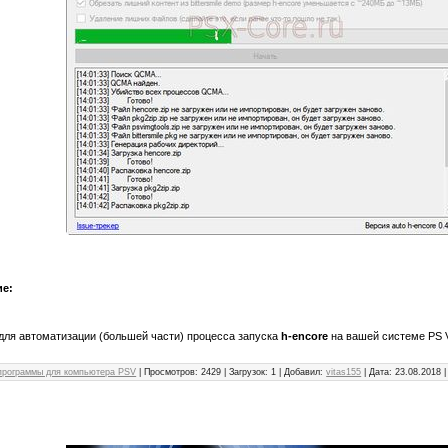
ие:
для автоматизации (большей части) процесса запуска
h-encore
на вашей системе PS V
программы для компьютера PSV
| Просмотров: 2429 | Загрузок: 1 | Добавил:
vitas155
| Дата:
23.08.2018