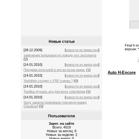
Новые статьи
Final h-
версии: 
[28.12.2009]
[
новости из мира psp
]
заявление tontunaspi по поводу его эксплоита
(
0
)
[14.01.2010]
[
новости из мира psp
]
Продажи консолей и игр во всем мире.
(
1
)
Auto H-Encore
[14.01.2010]
[
новости из мира psp
]
Yoshihiro сходит с PSP сцены ?
(
0
)
[14.01.2010]
[
новости из мира psp
]
Тройка лучших игр для всех платформ
(
1
)
[14.01.2010]
[
новости из мира psp
]
Sony зарегистрировала торговую марку
Cloudsurf
(
0
)
Пользователи
Зарег. на сайте
Всего: 4019
Новых за месяц: 9
Новых за неделю: 2
Новых вчера: 0