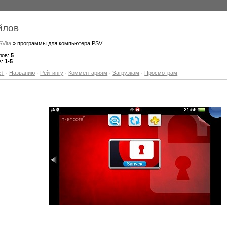
йлов
SVita
» программы для компьютера PSV
лов
:
5
в
:
1-5
е
·
Названию
·
Рейтингу
·
Комментариям
·
Загрузкам
·
Просмотрам