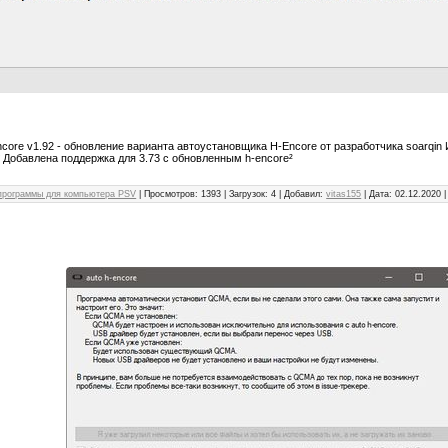
encore v1.92 - обновление варианта автоустановщика H-Encore от разработчика soarqin
* Добавлена поддержка для 3.73 с обновленным h-encore²
программы для компьютера PSV
| Просмотров: 1393 | Загрузок: 4 | Добавил:
vitas155
| Дата:
02.12.2020