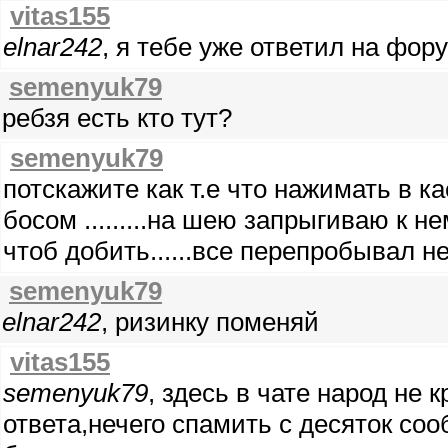
vitas155
elnar242
, я тебе уже ответил на фо
semenyuk79
ребзя есть кто тут?
semenyuk79
потскажите как т.е что нажимать в к
босом .........на шею запрыгиваю к не
чтоб добить......все перепробывал 
semenyuk79
elnar242
, ризинку поменяй
vitas155
semenyuk79
, здесь в чате народ не 
ответа,нечего спамить с десяток со