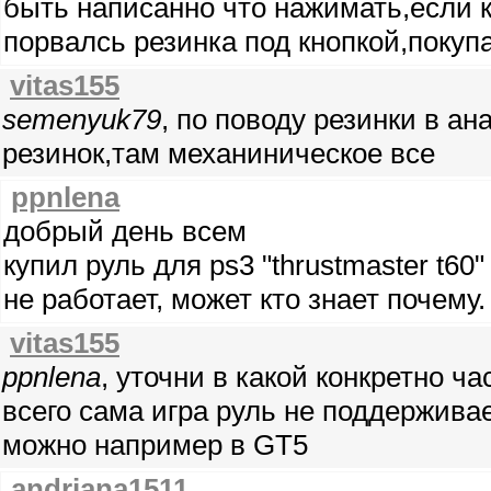
быть написанно что нажимать,если к
порвалсь резинка под кнопкой,поку
vitas155
semenyuk79
, по поводу резинки в а
резинок,там механиническое все
ppnlena
добрый день всем
купил руль для ps3 "thrustmaster t60"
не работает, может кто знает почему
vitas155
ppnlena
, уточни в какой конкретно ч
всего сама игра руль не поддержива
можно например в GT5
andriana1511