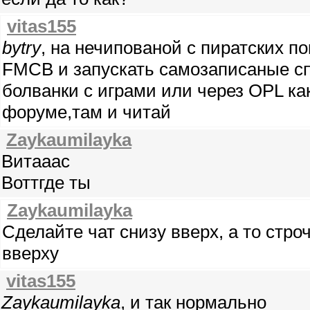
vitas155
bytry
, на нечипованой с пиратских п
FMCB и запускать самозаписаные с
болванки с играми или через OPL ка
форуме,там и читай
Zaykaumilayka
Витааас
Воттгде ты
Zaykaumilayka
Сделайте чат снизу вверх, а то стр
вверху
vitas155
Zaykaumilayka
, и так нормально