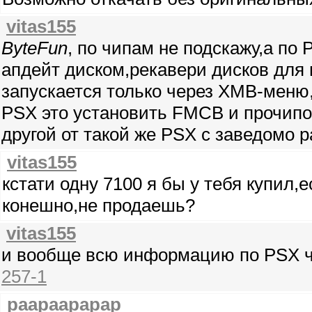
vitas155
ByteFun
, по чипам не подскажу,а по
апдейт диском,рекавери дисков для 
запускается только через XMB-меню
PSX это установить FMCB и прочипо
другой от такой же PSX с заведомо 
vitas155
кстати одну 7100 я бы у тебя купил,
конешно,не продаешь?
vitas155
и вообще всю информацию по PSX ч
257-1
paapaapapap