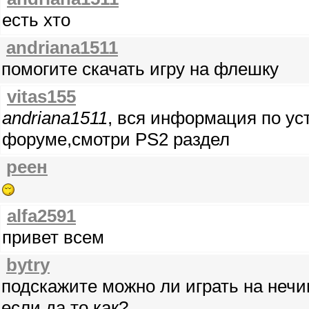
есть хто
andriana1511
помогите скачать игру на флешку
vitas155
andriana1511
, вся информация по уст
форуме,смотри PS2 раздел
реен
alfa2591
привет всем
bytry
подскажите можно ли играть на неч
если да то как?