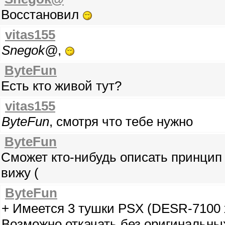
Восстановил
vitas155
Snegok@
,
ByteFun
Есть кто живой тут?
vitas155
ByteFun
, смотря что тебе нужно
ByteFun
Сможет кто-нибудь описать принцип
вижу (
ByteFun
+ Имеется 3 тушки PSX (DESR-7100 
Возможно откачать без оригинальны