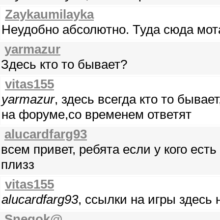
Zaykaumilayka
Неудобно абсолютно. Туда сюда мот
yarmazur
Здесь кто то бывает?
vitas155
yarmazur
, здесь всегда кто то бывае
на форуме,со временем ответят
alucardfarg93
всем привет, ребята если у кого ест
плизз
vitas155
alucardfarg93
, ссылки на игры здесь 
Snegok@