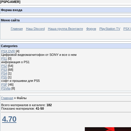
[
PSPGAMER
]
Форма входа
Меню сайта
Главная
Наш Discord
Наша группа Вконтакте
Форум
PlayStation TV
PSX
Categories
PSX DVR
[4]
Цифровой видеомагнитофон от SONY и все о нем
PS1
[0]
информация о PS1
PS2
[54]
PS3
[68]
PS4
[1]
PS5
[1]
софт и прошивки для PS5
PSP
[46]
PSVita
[8]
Главная
»
Файлы
Всего материалов в каталоге
:
182
Показано материалов
:
41-50
4.70