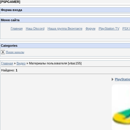
[
PSPGAMER
]
Форма входа
Меню сайта
Главная
Наш Discord
Наша группа Вконтакте
Форум
PlayStation TV
PSX
Categories
Наши каналы
Главная
»
Видео
» Материалы пользователя [vitas155]
Найдено
:
1
PlayStati