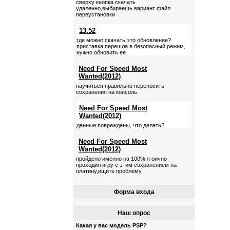
сверху кнопка скачать
удаленно,выбираешь вариант файл
переустановки
13.52
где можно скачать это обновление?
приставка перешла в безопасный режим,
нужно обновить ее
Need For Speed Most
Wanted(2012)
научиться правильно переносить
сохранения на консоль
Need For Speed Most
Wanted(2012)
данные повреждены, что делать?
Need For Speed Most
Wanted(2012)
пройдено именно на 100% я оично
проходил игру с этим сохранением на
платину,ищите проблему
Форма входа
Наш опрос
Какая у вас модель PSP?