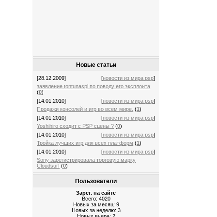
Новые статьи
[28.12.2009]
[
новости из мира psp
]
заявление tontunaspi по поводу его эксплоита
(
0
)
[14.01.2010]
[
новости из мира psp
]
Продажи консолей и игр во всем мире.
(
1
)
[14.01.2010]
[
новости из мира psp
]
Yoshihiro сходит с PSP сцены ?
(
0
)
[14.01.2010]
[
новости из мира psp
]
Тройка лучших игр для всех платформ
(
1
)
[14.01.2010]
[
новости из мира psp
]
Sony зарегистрировала торговую марку
Cloudsurf
(
0
)
Пользователи
Зарег. на сайте
Всего: 4020
Новых за месяц: 9
Новых за неделю: 3
Новых вчера: 2