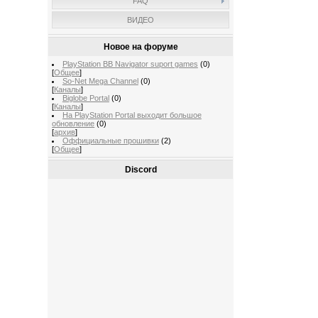
FAQ
ВИДЕО
Новое на форуме
PlayStation BB Navigator suport games
(0)
[
Общее
]
So-Net Mega Channel
(0)
[
Каналы
]
Biglobe Portal
(0)
[
Каналы
]
На PlayStation Portal выходит большое
обновление
(0)
[
архив
]
Оффициальные прошивки
(2)
[
Общее
]
Discord