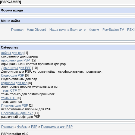
[
PSPGAMER
]
Форма входа
Меню сайта
Главная
Наш Discord
Наша группа Вконтакте
Форум
PlayStation TV
PSX
Categories
сейвы для psp
[1]
сохранения для psp-игр
прошивки для PSP
[12]
официальные и кастом прошивки для psp
Демо-игры для PSP
[10]
Демо-игры для PSP, которые пойдут на официальных прошивках.
Видео для PSP
[0]
Видео фильмы для psp.
журналы для psp
[0]
электроные версии журналов для псп
темы CTF
[4]
темы только для castom прошивок
темы PTF
[0]
темы для псп
Плагины для PSP
[2]
всевозможные плагины для PSP
Программы для PSP
[17]
различный софт для PSP
Главная
»
Файлы
»
PSP
»
Программы для PSP
PSP Installer v1.0