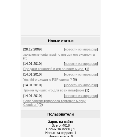
Новые статьи
[28.12.2009]
[
новости из мира psp
]
заявление tontunaspi по поводу его эксплоита
(
0
)
[14.01.2010]
[
новости из мира psp
]
Продажи консолей и игр во всем мире.
(
1
)
[14.01.2010]
[
новости из мира psp
]
Yoshihiro сходит с PSP сцены ?
(
0
)
[14.01.2010]
[
новости из мира psp
]
Тройка лучших игр для всех платформ
(
1
)
[14.01.2010]
[
новости из мира psp
]
Sony зарегистрировала торговую марку
Cloudsurf
(
0
)
Пользователи
Зарег. на сайте
Всего: 4018
Новых за месяц: 9
Новых за неделю: 1
Новых вчера: 0