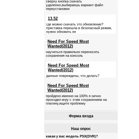
сверху кнопка скачать
удаленно,выбираешь вариант файл
переустановки
13.52
где можно скачать это обновление?
приставка перешла в безопасный режим,
нужно обновить ее
Need For Speed Most
Wanted(2012)
научиться правильно переносить
сохранения на консоль
Need For Speed Most
Wanted(2012)
данные повреждены, что делать?
Need For Speed Most
Wanted(2012)
пройдено именно на 100% я оично
проходил игру с этим сохранением на
платину,ищите проблему
Форма входа
Наш опрос
какая у вас модель PSX(DVR)?