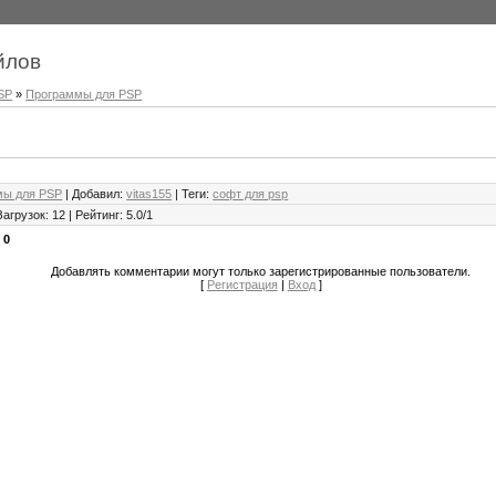
йлов
SP
»
Программы для PSP
мы для PSP
|
Добавил
:
vitas155
|
Теги
:
софт для psp
Загрузок
:
12
|
Рейтинг
:
5.0
/
1
:
0
Добавлять комментарии могут только зарегистрированные пользователи.
[
Регистрация
|
Вход
]