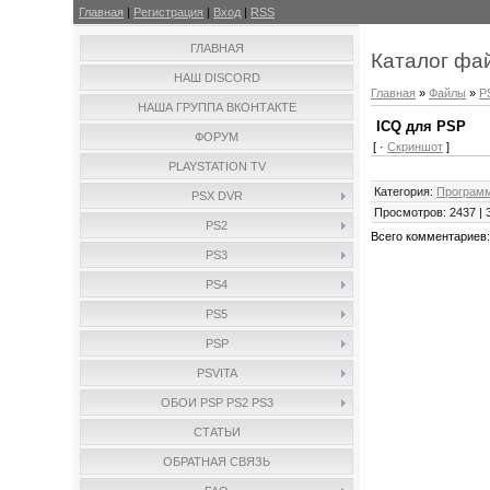
Главная
|
Регистрация
|
Вход
|
RSS
ГЛАВНАЯ
Каталог фа
НАШ DISCORD
Главная
»
Файлы
»
P
НАША ГРУППА ВКОНТАКТЕ
ICQ для PSP
ФОРУМ
[ ·
Скриншот
]
PLAYSTATION TV
Категория
:
Програм
PSX DVR
Просмотров
:
2437
|
PS2
Всего комментариев
PS3
PS4
PS5
PSP
PSVITA
ОБОИ PSP PS2 PS3
СТАТЬИ
ОБРАТНАЯ СВЯЗЬ