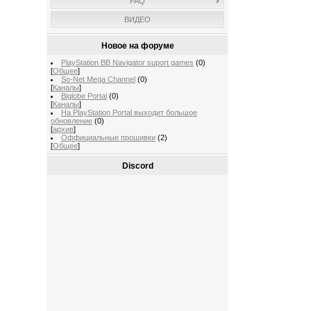
FAQ
ВИДЕО
Новое на форуме
PlayStation BB Navigator suport games
(0)
[
Общее
]
So-Net Mega Channel
(0)
[
Каналы
]
Biglobe Portal
(0)
[
Каналы
]
На PlayStation Portal выходит большое
обновление
(0)
[
архив
]
Оффициальные прошивки
(2)
[
Общее
]
Discord