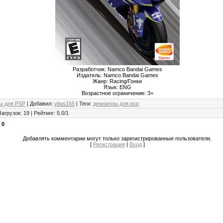
Разработчик: Namco Bandai Games
Издатель: Namco Bandai Games
Жанр: Racing/Гонки
Язык: ENG
Возрастное ограничение: 3+
ы для PSP
|
Добавил
:
vitas155
|
Теги
:
демоигры для psp
Загрузок
:
19
|
Рейтинг
:
5.0
/
1
:
0
Добавлять комментарии могут только зарегистрированные пользователи.
[
Регистрация
|
Вход
]