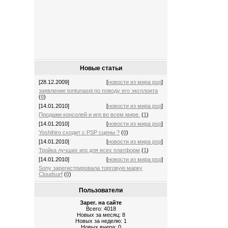
Новые статьи
[28.12.2009]
[
новости из мира psp
]
заявление tontunaspi по поводу его эксплоита
(
0
)
[14.01.2010]
[
новости из мира psp
]
Продажи консолей и игр во всем мире.
(
1
)
[14.01.2010]
[
новости из мира psp
]
Yoshihiro сходит с PSP сцены ?
(
0
)
[14.01.2010]
[
новости из мира psp
]
Тройка лучших игр для всех платформ
(
1
)
[14.01.2010]
[
новости из мира psp
]
Sony зарегистрировала торговую марку
Cloudsurf
(
0
)
Пользователи
Зарег. на сайте
Всего: 4018
Новых за месяц: 8
Новых за неделю: 1
Новых вчера: 0