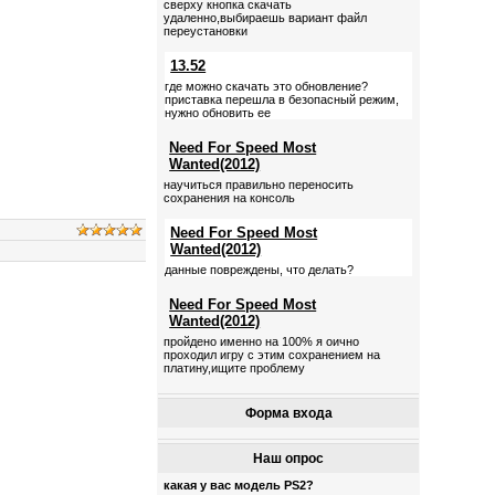
сверху кнопка скачать
удаленно,выбираешь вариант файл
переустановки
13.52
где можно скачать это обновление?
приставка перешла в безопасный режим,
нужно обновить ее
Need For Speed Most
Wanted(2012)
научиться правильно переносить
сохранения на консоль
Need For Speed Most
Wanted(2012)
данные повреждены, что делать?
Need For Speed Most
Wanted(2012)
пройдено именно на 100% я оично
проходил игру с этим сохранением на
платину,ищите проблему
Форма входа
Наш опрос
какая у вас модель PS2?