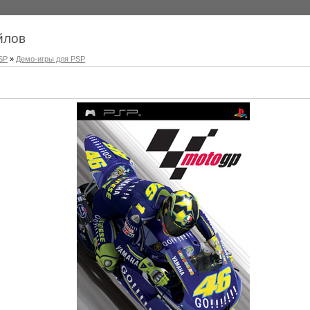
йлов
SP
»
Демо-игры для PSP