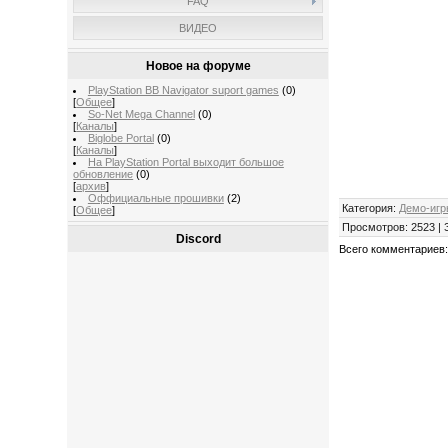
FAQ
ВИДЕО
Новое на форуме
PlayStation BB Navigator suport games
(0)
[
Общее
]
So-Net Mega Channel
(0)
[
Каналы
]
Biglobe Portal
(0)
[
Каналы
]
На PlayStation Portal выходит большое
обновление
(0)
[
архив
]
Оффициальные прошивки
(2)
Категория
:
Демо-игр
[
Общее
]
Просмотров
:
2523
|
Discord
Всего комментариев