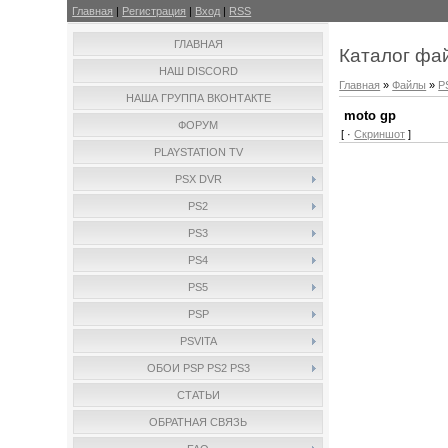
Главная
|
Регистрация
|
Вход
|
RSS
ГЛАВНАЯ
Каталог фа
НАШ DISCORD
Главная
»
Файлы
»
P
НАША ГРУППА ВКОНТАКТЕ
moto gp
ФОРУМ
[ ·
Скриншот
]
PLAYSTATION TV
PSX DVR
PS2
PS3
PS4
PS5
PSP
PSVITA
ОБОИ PSP PS2 PS3
СТАТЬИ
ОБРАТНАЯ СВЯЗЬ