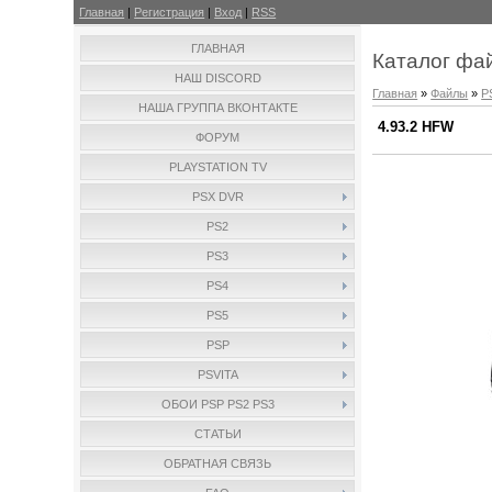
Главная
|
Регистрация
|
Вход
|
RSS
ГЛАВНАЯ
Каталог фа
НАШ DISCORD
Главная
»
Файлы
»
P
НАША ГРУППА ВКОНТАКТЕ
4.93.2 HFW
ФОРУМ
PLAYSTATION TV
PSX DVR
PS2
PS3
PS4
PS5
PSP
PSVITA
ОБОИ PSP PS2 PS3
СТАТЬИ
ОБРАТНАЯ СВЯЗЬ