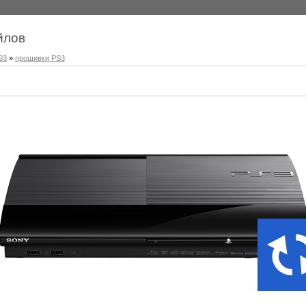
йлов
S3
»
прошивки PS3