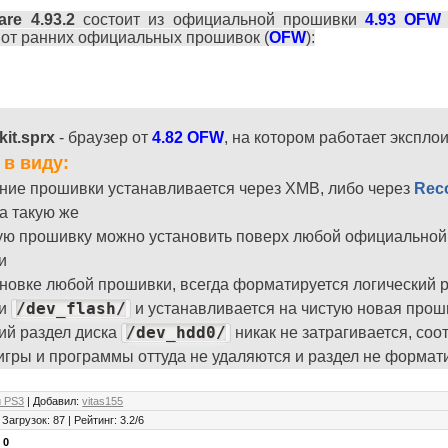
are 4.93.2
состоит из официальной прошивки
4.93 OFW
 от ранних официальных прошивок (
OFW
):
kit.sprx
- браузер от
4.82 OFW
, на котором работает эксплои
 в виду:
ние прошивки устанавливается через XMB, либо через
Rec
а такую же
ую прошивку можно установить поверх любой официальной
и
новке любой прошивки, всегда форматируется логический 
/dev_flash/
ки
и устанавливается на чистую новая проши
/dev_hdd0/
ий раздел диска
никак не затрагивается, соо
игры и программы оттуда не удаляются и раздел не формат
 PS3
|
Добавил
:
vitas155
|
Загрузок
:
87
|
Рейтинг
:
3.2
/
6
:
0