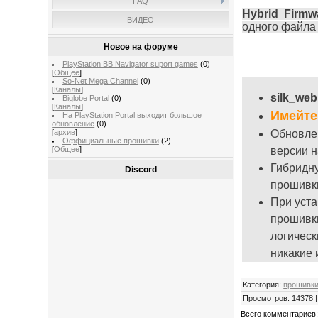
FAQ
Hybrid Firmw
ВИДЕО
одного файла
Новое на форуме
PlayStation BB Navigator suport games
(0)
[
Общее
]
So-Net Mega Channel
(0)
[
Каналы
]
silk_web
Biglobe Portal
(0)
[
Каналы
]
Имейте
На PlayStation Portal выходит большое
обновление
(0)
[
архив
]
Обновле
Оффициальные прошивки
(2)
[
Общее
]
версии н
Гибридн
Discord
прошивк
При уста
прошив
логическ
никакие 
Категория
:
прошивки
Просмотров
:
14378
Всего комментариев