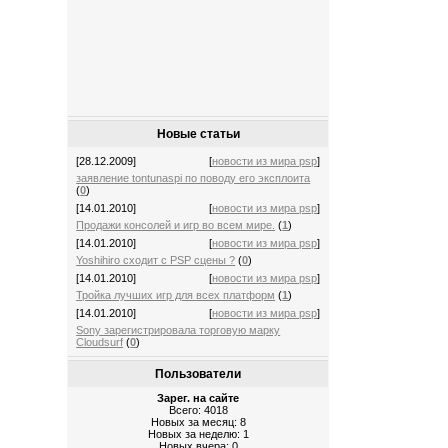
Новые статьи
[28.12.2009]
[
новости из мира psp
]
заявление tontunaspi по поводу его эксплоита
(
0
)
[14.01.2010]
[
новости из мира psp
]
Продажи консолей и игр во всем мире.
(
1
)
[14.01.2010]
[
новости из мира psp
]
Yoshihiro сходит с PSP сцены ?
(
0
)
[14.01.2010]
[
новости из мира psp
]
Тройка лучших игр для всех платформ
(
1
)
[14.01.2010]
[
новости из мира psp
]
Sony зарегистрировала торговую марку
Cloudsurf
(
0
)
Пользователи
Зарег. на сайте
Всего: 4018
Новых за месяц: 8
Новых за неделю: 1
Новых вчера: 0