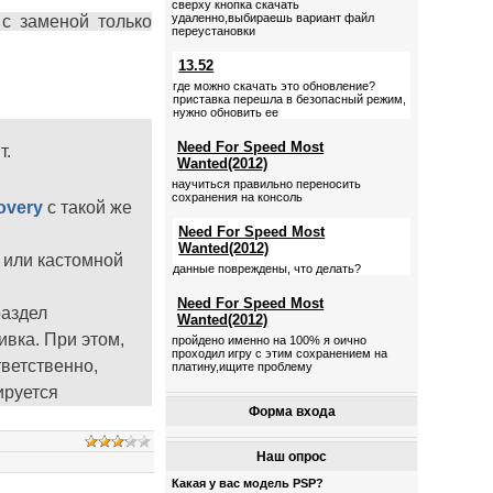
сверху кнопка скачать
удаленно,выбираешь вариант файл
с заменой только
переустановки
13.52
где можно скачать это обновление?
приставка перешла в безопасный режим,
нужно обновить ее
Need For Speed Most
т.
Wanted(2012)
научиться правильно переносить
сохранения на консоль
overy
с такой же
Need For Speed Most
Wanted(2012)
 или кастомной
данные повреждены, что делать?
Need For Speed Most
раздел
Wanted(2012)
вка. При этом,
пройдено именно на 100% я оично
проходил игру с этим сохранением на
тветственно,
платину,ищите проблему
ируется
Форма входа
Наш опрос
Какая у вас модель PSP?