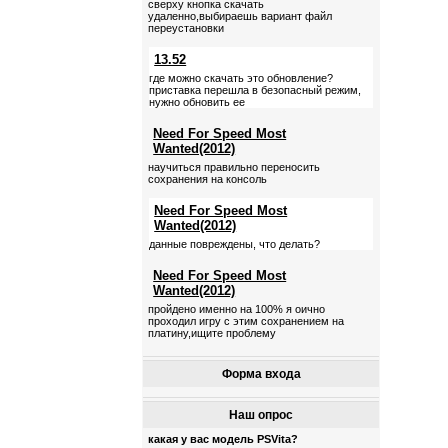
сверху кнопка скачать
удаленно,выбираешь вариант файл
переустановки
13.52
где можно скачать это обновление?
приставка перешла в безопасный режим,
нужно обновить ее
Need For Speed Most
Wanted(2012)
научиться правильно переносить
сохранения на консоль
Need For Speed Most
Wanted(2012)
данные повреждены, что делать?
Need For Speed Most
Wanted(2012)
пройдено именно на 100% я оично
проходил игру с этим сохранением на
платину,ищите проблему
Форма входа
Наш опрос
какая у вас модель PSVita?