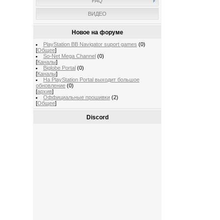
FAQ
ВИДЕО
Новое на форуме
PlayStation BB Navigator suport games
(0)
[
Общее
]
So-Net Mega Channel
(0)
[
Каналы
]
Biglobe Portal
(0)
[
Каналы
]
На PlayStation Portal выходит большое
обновление
(0)
[
архив
]
Оффициальные прошивки
(2)
[
Общее
]
Discord