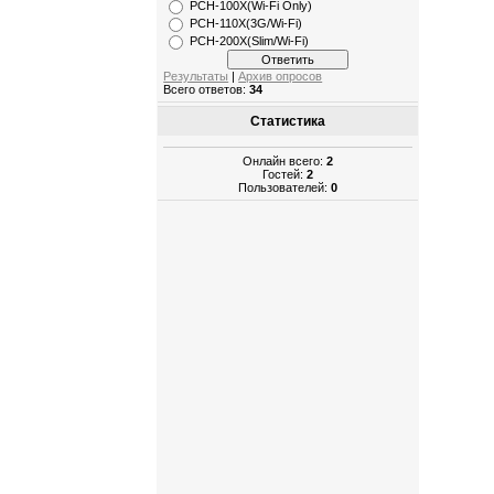
РСН-100X(Wi-Fi Only)
PCH-110X(3G/Wi-Fi)
PCH-200X(Slim/Wi-Fi)
Результаты
|
Архив опросов
Всего ответов:
34
Статистика
Онлайн всего:
2
Гостей:
2
Пользователей:
0