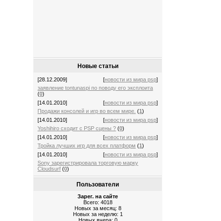
Новые статьи
[28.12.2009]
[
новости из мира psp
]
заявление tontunaspi по поводу его эксплоита
(
0
)
[14.01.2010]
[
новости из мира psp
]
Продажи консолей и игр во всем мире.
(
1
)
[14.01.2010]
[
новости из мира psp
]
Yoshihiro сходит с PSP сцены ?
(
0
)
[14.01.2010]
[
новости из мира psp
]
Тройка лучших игр для всех платформ
(
1
)
[14.01.2010]
[
новости из мира psp
]
Sony зарегистрировала торговую марку
Cloudsurf
(
0
)
Пользователи
Зарег. на сайте
Всего: 4018
Новых за месяц: 8
Новых за неделю: 1
Новых вчера: 0