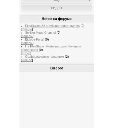
FAQ
ВИДЕО
Новое на форуме
PlayStation BB Navigator suport games
(0)
[
Общее
]
So-Net Mega Channel
(0)
[
Каналы
]
Biglobe Portal
(0)
[
Каналы
]
На PlayStation Portal выходит большое
обновление
(0)
[
архив
]
Оффициальные прошивки
(2)
[
Общее
]
Discord