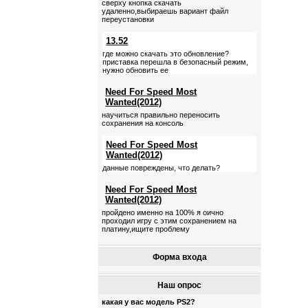
сверху кнопка скачать
удаленно,выбираешь вариант файл
переустановки
13.52
где можно скачать это обновление?
приставка перешла в безопасный режим,
нужно обновить ее
Need For Speed Most
Wanted(2012)
научиться правильно переносить
сохранения на консоль
Need For Speed Most
Wanted(2012)
данные повреждены, что делать?
Need For Speed Most
Wanted(2012)
пройдено именно на 100% я оично
проходил игру с этим сохранением на
платину,ищите проблему
Форма входа
Наш опрос
какая у вас модель PS2?