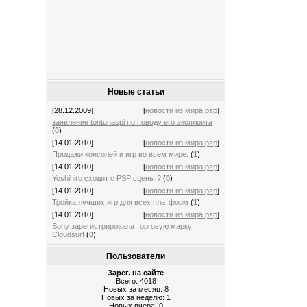
Новые статьи
[28.12.2009]
[
новости из мира psp
]
заявление tontunaspi по поводу его эксплоита
(
0
)
[14.01.2010]
[
новости из мира psp
]
Продажи консолей и игр во всем мире.
(
1
)
[14.01.2010]
[
новости из мира psp
]
Yoshihiro сходит с PSP сцены ?
(
0
)
[14.01.2010]
[
новости из мира psp
]
Тройка лучших игр для всех платформ
(
1
)
[14.01.2010]
[
новости из мира psp
]
Sony зарегистрировала торговую марку
Cloudsurf
(
0
)
Пользователи
Зарег. на сайте
Всего: 4018
Новых за месяц: 8
Новых за неделю: 1
Новых вчера: 0