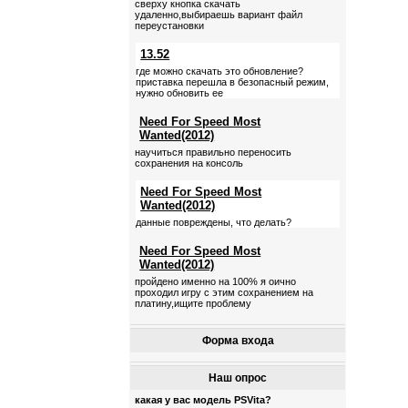
сверху кнопка скачать
удаленно,выбираешь вариант файл
переустановки
13.52
где можно скачать это обновление?
приставка перешла в безопасный режим,
нужно обновить ее
Need For Speed Most
Wanted(2012)
научиться правильно переносить
сохранения на консоль
Need For Speed Most
Wanted(2012)
данные повреждены, что делать?
Need For Speed Most
Wanted(2012)
пройдено именно на 100% я оично
проходил игру с этим сохранением на
платину,ищите проблему
Форма входа
Наш опрос
какая у вас модель PSVita?