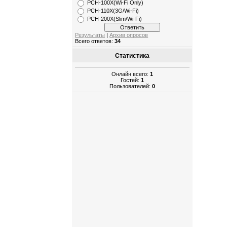
РСН-100X(Wi-Fi Only)
PCH-110X(3G/Wi-Fi)
PCH-200X(Slim/Wi-Fi)
Результаты
|
Архив опросов
Всего ответов:
34
Статистика
Онлайн всего:
1
Гостей:
1
Пользователей:
0