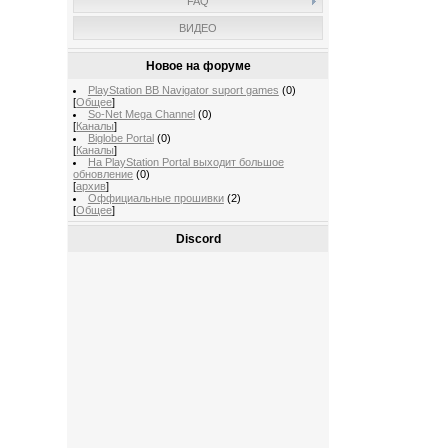
FAQ
ВИДЕО
Новое на форуме
PlayStation BB Navigator suport games
(0)
[
Общее
]
So-Net Mega Channel
(0)
[
Каналы
]
Biglobe Portal
(0)
[
Каналы
]
На PlayStation Portal выходит большое
обновление
(0)
[
архив
]
Оффициальные прошивки
(2)
[
Общее
]
Discord