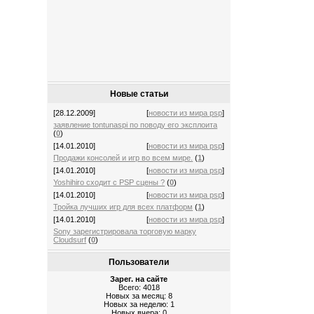
Новые статьи
[28.12.2009]
[
новости из мира psp
]
заявление tontunaspi по поводу его эксплоита
(
0
)
[14.01.2010]
[
новости из мира psp
]
Продажи консолей и игр во всем мире.
(
1
)
[14.01.2010]
[
новости из мира psp
]
Yoshihiro сходит с PSP сцены ?
(
0
)
[14.01.2010]
[
новости из мира psp
]
Тройка лучших игр для всех платформ
(
1
)
[14.01.2010]
[
новости из мира psp
]
Sony зарегистрировала торговую марку
Cloudsurf
(
0
)
Пользователи
Зарег. на сайте
Всего: 4018
Новых за месяц: 8
Новых за неделю: 1
Новых вчера: 0