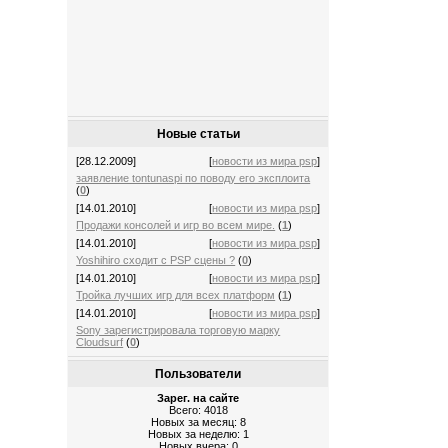
Новые статьи
[28.12.2009]
[
новости из мира psp
]
заявление tontunaspi по поводу его эксплоита
(
0
)
[14.01.2010]
[
новости из мира psp
]
Продажи консолей и игр во всем мире.
(
1
)
[14.01.2010]
[
новости из мира psp
]
Yoshihiro сходит с PSP сцены ?
(
0
)
[14.01.2010]
[
новости из мира psp
]
Тройка лучших игр для всех платформ
(
1
)
[14.01.2010]
[
новости из мира psp
]
Sony зарегистрировала торговую марку
Cloudsurf
(
0
)
Пользователи
Зарег. на сайте
Всего: 4018
Новых за месяц: 8
Новых за неделю: 1
Новых вчера: 0