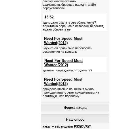
сверху кнопка скачать
удаленно,выбираешь вариант файл
переустановки
13.52
где можно скачать это обновление?
приставка перешла в безопасный режим,
нужно обновить ее
Need For Speed Most
Wanted(2012)
научиться правильно переносить
сохранения на консоль
Need For Speed Most
Wanted(2012)
данные повреждены, что делать?
Need For Speed Most
Wanted(2012)
пройдено именно на 100% я оично
проходил игру с этим сохранением на
платину,ищите проблему
Форма входа
Наш опрос
какая у вас модель PSX(DVR)?