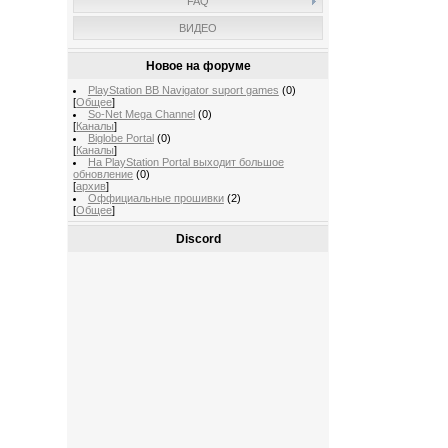
FAQ
ВИДЕО
Новое на форуме
PlayStation BB Navigator suport games
(0)
[
Общее
]
So-Net Mega Channel
(0)
[
Каналы
]
Biglobe Portal
(0)
[
Каналы
]
На PlayStation Portal выходит большое
обновление
(0)
[
архив
]
Оффициальные прошивки
(2)
[
Общее
]
Discord