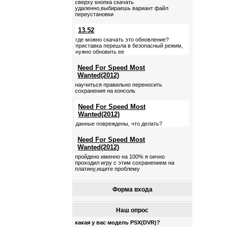
сверху кнопка скачать
удаленно,выбираешь вариант файл
переустановки
13.52
где можно скачать это обновление?
приставка перешла в безопасный режим,
нужно обновить ее
Need For Speed Most
Wanted(2012)
научиться правильно переносить
сохранения на консоль
Need For Speed Most
Wanted(2012)
данные повреждены, что делать?
Need For Speed Most
Wanted(2012)
пройдено именно на 100% я оично
проходил игру с этим сохранением на
платину,ищите проблему
Форма входа
Наш опрос
какая у вас модель PSX(DVR)?