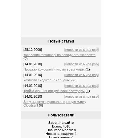
Новые статьи
[28.12.2009]
[
новости из мира psp
]
заявление tontunaspi по поводу его эксплоита
(
0
)
[14.01.2010]
[
новости из мира psp
]
Продажи консолей и игр во всем мире.
(
1
)
[14.01.2010]
[
новости из мира psp
]
Yoshihiro сходит с PSP сцены ?
(
0
)
[14.01.2010]
[
новости из мира psp
]
Тройка лучших игр для всех платформ
(
1
)
[14.01.2010]
[
новости из мира psp
]
Sony зарегистрировала торговую марку
Cloudsurf
(
0
)
Пользователи
Зарег. на сайте
Всего: 4018
Новых за месяц: 8
Новых за неделю: 1
Новых вчера: 0