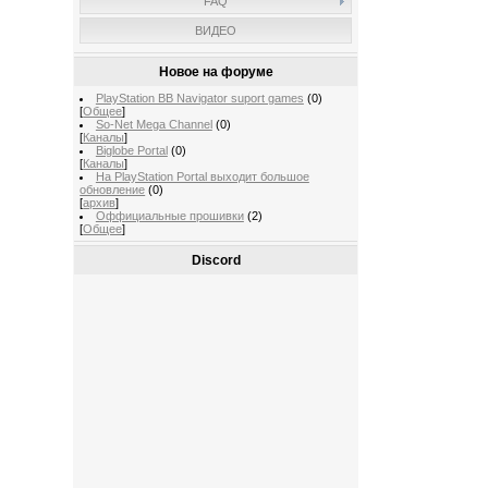
FAQ
ВИДЕО
Новое на форуме
PlayStation BB Navigator suport games
(0)
[
Общее
]
So-Net Mega Channel
(0)
[
Каналы
]
Biglobe Portal
(0)
[
Каналы
]
На PlayStation Portal выходит большое
обновление
(0)
[
архив
]
Оффициальные прошивки
(2)
[
Общее
]
Discord