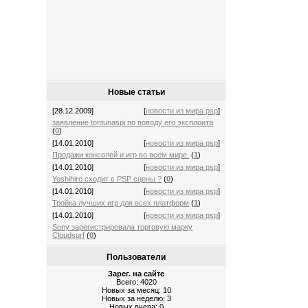
Новые статьи
[28.12.2009]
[
новости из мира psp
]
заявление tontunaspi по поводу его эксплоита
(
0
)
[14.01.2010]
[
новости из мира psp
]
Продажи консолей и игр во всем мире.
(
1
)
[14.01.2010]
[
новости из мира psp
]
Yoshihiro сходит с PSP сцены ?
(
0
)
[14.01.2010]
[
новости из мира psp
]
Тройка лучших игр для всех платформ
(
1
)
[14.01.2010]
[
новости из мира psp
]
Sony зарегистрировала торговую марку
Cloudsurf
(
0
)
Пользователи
Зарег. на сайте
Всего: 4020
Новых за месяц: 10
Новых за неделю: 3
Новых вчера: 0