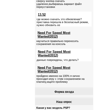
сверху кнопка скачать
удаленно,выбираешь вариант файл
переустановки
13.52
где можно скачать это обновление?
приставка перешла в безопасный режим,
нужно обновить ее
Need For Speed Most
Wanted(2012)
научиться правильно переносить
сохранения на консоль
Need For Speed Most
Wanted(2012)
данные повреждены, что делать?
Need For Speed Most
Wanted(2012)
пройдено именно на 100% я оично
проходил игру с этим сохранением на
платину,ищите проблему
Форма входа
Наш опрос
Какая у вас модель PSP?