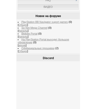
FAQ
ВИДЕО
Новое на форуме
PlayStation BB Navigator suport games
(0)
[
Общее
]
So-Net Mega Channel
(0)
[
Каналы
]
Biglobe Portal
(0)
[
Каналы
]
На PlayStation Portal выходит большое
обновление
(0)
[
архив
]
Оффициальные прошивки
(2)
[
Общее
]
Discord