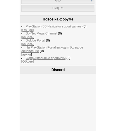
FAQ
ВИДЕО
Новое на форуме
PlayStation BB Navigator suport games
(0)
[
Общее
]
So-Net Mega Channel
(0)
[
Каналы
]
Biglobe Portal
(0)
[
Каналы
]
На PlayStation Portal выходит большое
обновление
(0)
[
архив
]
Оффициальные прошивки
(2)
[
Общее
]
Discord