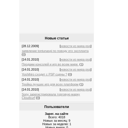
Новые статьи
[28.12.2009]
[
новости из мира psp
]
заявление tontunaspi по поводу его эксплоита
(
0
)
[14.01.2010]
[
новости из мира psp
]
Продажи консолей и игр во всем мире.
(
1
)
[14.01.2010]
[
новости из мира psp
]
Yoshihiro сходит с PSP сцены ?
(
0
)
[14.01.2010]
[
новости из мира psp
]
Тройка лучших игр для всех платформ
(
1
)
[14.01.2010]
[
новости из мира psp
]
Sony зарегистрировала торговую марку
Cloudsurf
(
0
)
Пользователи
Зарег. на сайте
Всего: 4018
Новых за месяц: 9
Новых за неделю: 1
Новых вчера: 0