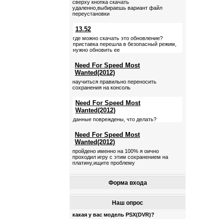
сверху кнопка скачать
удаленно,выбираешь вариант файл
переустановки
13.52
где можно скачать это обновление?
приставка перешла в безопасный режим,
нужно обновить ее
Need For Speed Most
Wanted(2012)
научиться правильно переносить
сохранения на консоль
Need For Speed Most
Wanted(2012)
данные повреждены, что делать?
Need For Speed Most
Wanted(2012)
пройдено именно на 100% я оично
проходил игру с этим сохранением на
платину,ищите проблему
Форма входа
Наш опрос
какая у вас модель PSX(DVR)?