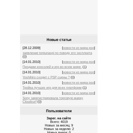
Новые статьи
[28.12.2009]
[
новости из мира psp
]
заявление tontunaspi по поводу его эксплоита
(
0
)
[14.01.2010]
[
новости из мира psp
]
Продажи консолей и игр во всем мире.
(
1
)
[14.01.2010]
[
новости из мира psp
]
Yoshihiro сходит с PSP сцены ?
(
0
)
[14.01.2010]
[
новости из мира psp
]
Тройка лучших игр для всех платформ
(
1
)
[14.01.2010]
[
новости из мира psp
]
Sony зарегистрировала торговую марку
Cloudsurf
(
0
)
Пользователи
Зарег. на сайте
Всего: 4019
Новых за месяц: 9
Новых за неделю: 2
Новых вчера: 0