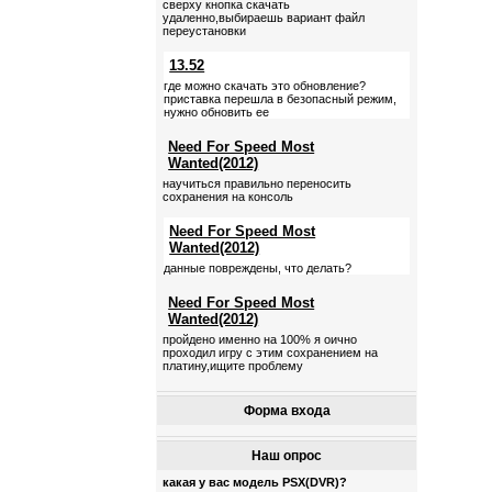
сверху кнопка скачать
удаленно,выбираешь вариант файл
переустановки
13.52
где можно скачать это обновление?
приставка перешла в безопасный режим,
нужно обновить ее
Need For Speed Most
Wanted(2012)
научиться правильно переносить
сохранения на консоль
Need For Speed Most
Wanted(2012)
данные повреждены, что делать?
Need For Speed Most
Wanted(2012)
пройдено именно на 100% я оично
проходил игру с этим сохранением на
платину,ищите проблему
Форма входа
Наш опрос
какая у вас модель PSX(DVR)?