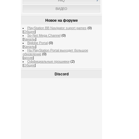
FAQ
ВИДЕО
Новое на форуме
PlayStation BB Navigator suport games
(0)
[
Общее
]
So-Net Mega Channel
(0)
[
Каналы
]
Biglobe Portal
(0)
[
Каналы
]
На PlayStation Portal выходит большое
обновление
(0)
[
архив
]
Оффициальные прошивки
(2)
[
Общее
]
Discord