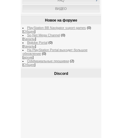
FAQ
ВИДЕО
Новое на форуме
PlayStation BB Navigator suport games
(0)
[
Общее
]
So-Net Mega Channel
(0)
[
Каналы
]
Biglobe Portal
(0)
[
Каналы
]
На PlayStation Portal выходит большое
обновление
(0)
[
архив
]
Оффициальные прошивки
(2)
[
Общее
]
Discord