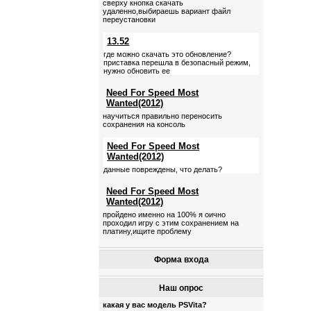
сверху кнопка скачать
удаленно,выбираешь вариант файл
переустановки
13.52
где можно скачать это обновление?
приставка перешла в безопасный режим,
нужно обновить ее
Need For Speed Most
Wanted(2012)
научиться правильно переносить
сохранения на консоль
Need For Speed Most
Wanted(2012)
данные повреждены, что делать?
Need For Speed Most
Wanted(2012)
пройдено именно на 100% я оично
проходил игру с этим сохранением на
платину,ищите проблему
Форма входа
Наш опрос
какая у вас модель PSVita?