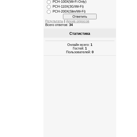
РСН-100X(Wi-Fi Only)
PCH-110X(3G/Wi-Fi)
PCH-200X(Slim/Wi-Fi)
Результаты
|
Архив опросов
Всего ответов:
34
Статистика
Онлайн всего:
1
Гостей:
1
Пользователей:
0