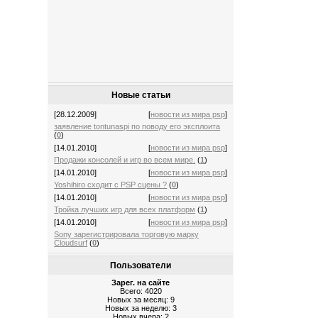
Новые статьи
[28.12.2009]
[
новости из мира psp
]
заявление tontunaspi по поводу его эксплоита
(
0
)
[14.01.2010]
[
новости из мира psp
]
Продажи консолей и игр во всем мире.
(
1
)
[14.01.2010]
[
новости из мира psp
]
Yoshihiro сходит с PSP сцены ?
(
0
)
[14.01.2010]
[
новости из мира psp
]
Тройка лучших игр для всех платформ
(
1
)
[14.01.2010]
[
новости из мира psp
]
Sony зарегистрировала торговую марку
Cloudsurf
(
0
)
Пользователи
Зарег. на сайте
Всего: 4020
Новых за месяц: 9
Новых за неделю: 3
Новых вчера: 2