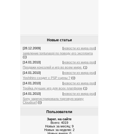
Новые статьи
[28.12.2009]
[
новости из мира psp
]
заявление tontunaspi по поводу его эксплоита
(
0
)
[14.01.2010]
[
новости из мира psp
]
Продажи консолей и игр во всем мире.
(
1
)
[14.01.2010]
[
новости из мира psp
]
Yoshihiro сходит с PSP сцены ?
(
0
)
[14.01.2010]
[
новости из мира psp
]
Тройка лучших игр для всех платформ
(
1
)
[14.01.2010]
[
новости из мира psp
]
Sony зарегистрировала торговую марку
Cloudsurf
(
0
)
Пользователи
Зарег. на сайте
Всего: 4019
Новых за месяц: 9
Новых за неделю: 2
Новых вчера: 0