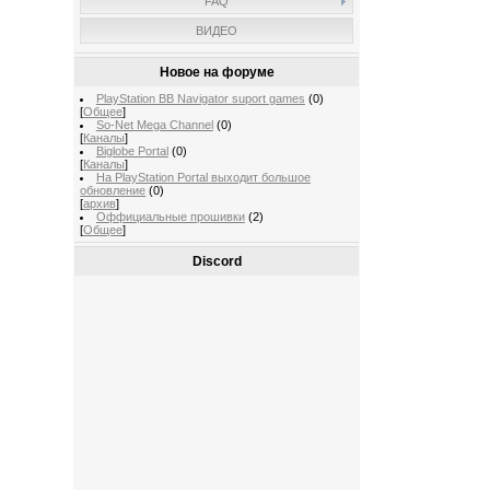
FAQ
ВИДЕО
Новое на форуме
PlayStation BB Navigator suport games
(0)
[
Общее
]
So-Net Mega Channel
(0)
[
Каналы
]
Biglobe Portal
(0)
[
Каналы
]
На PlayStation Portal выходит большое
обновление
(0)
[
архив
]
Оффициальные прошивки
(2)
[
Общее
]
Discord