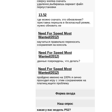
сверху кнопка скачать
удаленно,выбираешь вариант файл
переустановки
13.52
где можно скачать это обновление?
приставка перешла в безопасный режим,
нужно обновить ее
Need For Speed Most
Wanted(2012)
научиться правильно переносить
сохранения на консоль
Need For Speed Most
Wanted(2012)
данные повреждены, что делать?
Need For Speed Most
Wanted(2012)
пройдено именно на 100% я оично
проходил игру с этим сохранением на
платину,ищите проблему
Форма входа
Наш опрос
какая у вас модель PS2?