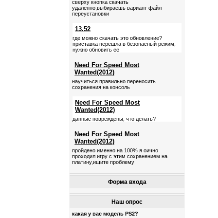
сверху кнопка скачать
удаленно,выбираешь вариант файл
переустановки
13.52
где можно скачать это обновление?
приставка перешла в безопасный режим,
нужно обновить ее
Need For Speed Most
Wanted(2012)
научиться правильно переносить
сохранения на консоль
Need For Speed Most
Wanted(2012)
данные повреждены, что делать?
Need For Speed Most
Wanted(2012)
пройдено именно на 100% я оично
проходил игру с этим сохранением на
платину,ищите проблему
Форма входа
Наш опрос
какая у вас модель PS2?