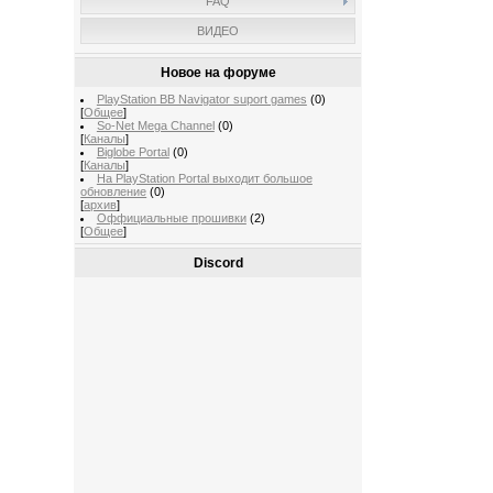
FAQ
ВИДЕО
Новое на форуме
PlayStation BB Navigator suport games
(0)
[
Общее
]
So-Net Mega Channel
(0)
[
Каналы
]
Biglobe Portal
(0)
[
Каналы
]
На PlayStation Portal выходит большое
обновление
(0)
[
архив
]
Оффициальные прошивки
(2)
[
Общее
]
Discord