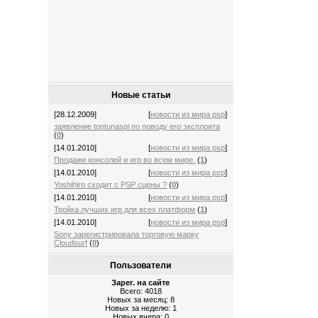
Новые статьи
[28.12.2009]
[
новости из мира psp
]
заявление tontunaspi по поводу его эксплоита
(
0
)
[14.01.2010]
[
новости из мира psp
]
Продажи консолей и игр во всем мире.
(
1
)
[14.01.2010]
[
новости из мира psp
]
Yoshihiro сходит с PSP сцены ?
(
0
)
[14.01.2010]
[
новости из мира psp
]
Тройка лучших игр для всех платформ
(
1
)
[14.01.2010]
[
новости из мира psp
]
Sony зарегистрировала торговую марку
Cloudsurf
(
0
)
Пользователи
Зарег. на сайте
Всего: 4018
Новых за месяц: 8
Новых за неделю: 1
Новых вчера: 0