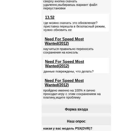
сверху кнопка скачать
удаленно,выбираешь вариант файл
переустановки
13.52
где можно скачать это обновление?
приставка перешла в безопасный режим,
нужно обновить ее
Need For Speed Most
Wanted(2012)
научиться правильно переносить
сохранения на консоль
Need For Speed Most
Wanted(2012)
данные повреждены, что делать?
Need For Speed Most
Wanted(2012)
пройдено именно на 100% я оично
проходил игру с этим сохранением на
платину,ищите проблему
Форма входа
Наш опрос
какая у вас модель PSX(DVR)?