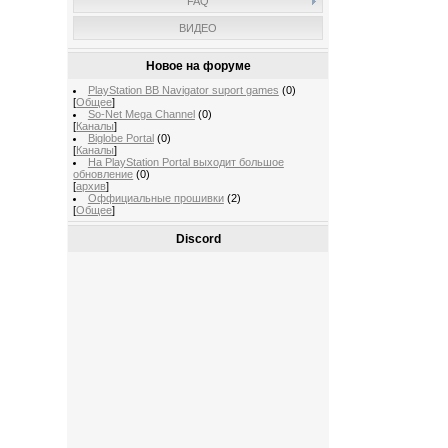
FAQ
ВИДЕО
Новое на форуме
PlayStation BB Navigator suport games
(0)
[
Общее
]
So-Net Mega Channel
(0)
[
Каналы
]
Biglobe Portal
(0)
[
Каналы
]
На PlayStation Portal выходит большое
обновление
(0)
[
архив
]
Оффициальные прошивки
(2)
[
Общее
]
Discord