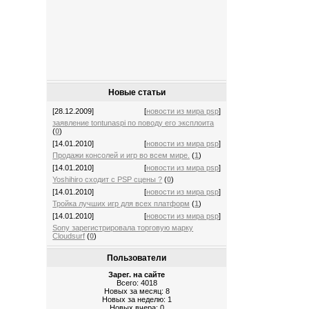
Новые статьи
[28.12.2009]
[
новости из мира psp
]
заявление tontunaspi по поводу его эксплоита
(
0
)
[14.01.2010]
[
новости из мира psp
]
Продажи консолей и игр во всем мире.
(
1
)
[14.01.2010]
[
новости из мира psp
]
Yoshihiro сходит с PSP сцены ?
(
0
)
[14.01.2010]
[
новости из мира psp
]
Тройка лучших игр для всех платформ
(
1
)
[14.01.2010]
[
новости из мира psp
]
Sony зарегистрировала торговую марку
Cloudsurf
(
0
)
Пользователи
Зарег. на сайте
Всего: 4018
Новых за месяц: 8
Новых за неделю: 1
Новых вчера: 0