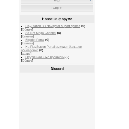
FAQ
ВИДЕО
Новое на форуме
PlayStation BB Navigator suport games
(0)
[
Общее
]
So-Net Mega Channel
(0)
[
Каналы
]
Biglobe Portal
(0)
[
Каналы
]
На PlayStation Portal выходит большое
обновление
(0)
[
архив
]
Оффициальные прошивки
(2)
[
Общее
]
Discord