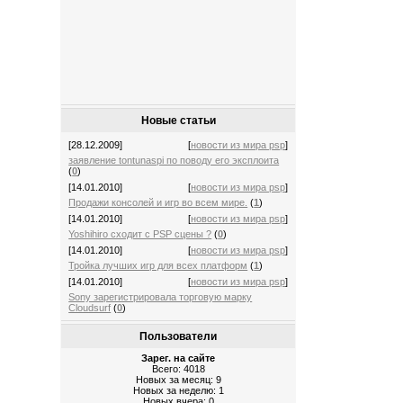
Новые статьи
[28.12.2009]
[
новости из мира psp
]
заявление tontunaspi по поводу его эксплоита
(
0
)
[14.01.2010]
[
новости из мира psp
]
Продажи консолей и игр во всем мире.
(
1
)
[14.01.2010]
[
новости из мира psp
]
Yoshihiro сходит с PSP сцены ?
(
0
)
[14.01.2010]
[
новости из мира psp
]
Тройка лучших игр для всех платформ
(
1
)
[14.01.2010]
[
новости из мира psp
]
Sony зарегистрировала торговую марку
Cloudsurf
(
0
)
Пользователи
Зарег. на сайте
Всего: 4018
Новых за месяц: 9
Новых за неделю: 1
Новых вчера: 0