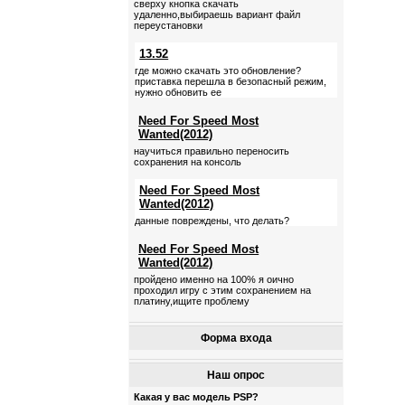
сверху кнопка скачать
удаленно,выбираешь вариант файл
переустановки
13.52
где можно скачать это обновление?
приставка перешла в безопасный режим,
нужно обновить ее
Need For Speed Most
Wanted(2012)
научиться правильно переносить
сохранения на консоль
Need For Speed Most
Wanted(2012)
данные повреждены, что делать?
Need For Speed Most
Wanted(2012)
пройдено именно на 100% я оично
проходил игру с этим сохранением на
платину,ищите проблему
Форма входа
Наш опрос
Какая у вас модель PSP?