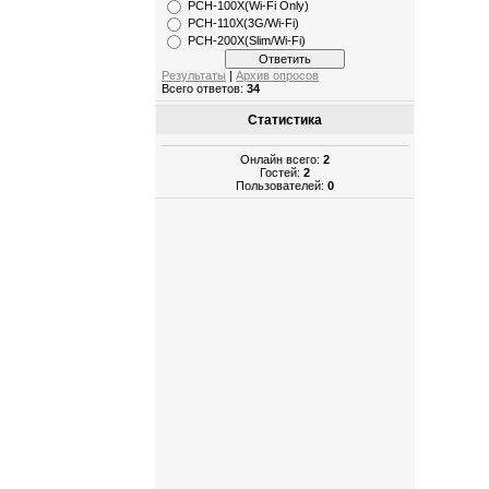
РСН-100X(Wi-Fi Only)
PCH-110X(3G/Wi-Fi)
PCH-200X(Slim/Wi-Fi)
Результаты
|
Архив опросов
Всего ответов:
34
Статистика
Онлайн всего:
2
Гостей:
2
Пользователей:
0