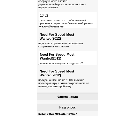
сверху кнопка скачать
удаленно,выбираешь вариант файл
переустановки
13.52
где можно скачать это обновление?
приставка перешла в безопасный режим,
нужно обновить ее
Need For Speed Most
Wanted(2012)
научиться правильно переносить
сохранения на консоль
Need For Speed Most
Wanted(2012)
данные повреждены, что делать?
Need For Speed Most
Wanted(2012)
пройдено именно на 100% я оично
проходил игру с этим сохранением на
платину,ищите проблему
Форма входа
Наш опрос
какая у вас модель PSVita?