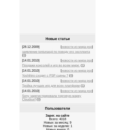
Новые статьи
[28.12.2009]
[
новости из мира psp
]
заявление tontunaspi по поводу его эксплоита
(
0
)
[14.01.2010]
[
новости из мира psp
]
Продажи консолей и игр во всем мире.
(
1
)
[14.01.2010]
[
новости из мира psp
]
Yoshihiro сходит с PSP сцены ?
(
0
)
[14.01.2010]
[
новости из мира psp
]
Тройка лучших игр для всех платформ
(
1
)
[14.01.2010]
[
новости из мира psp
]
Sony зарегистрировала торговую марку
Cloudsurf
(
0
)
Пользователи
Зарег. на сайте
Всего: 4018
Новых за месяц: 9
Новых за неделю: 1
Новых вчера: 0