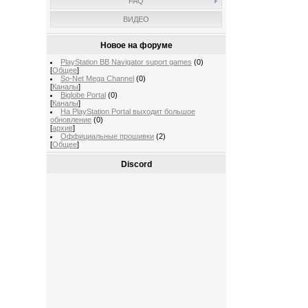
FAQ
ВИДЕО
Новое на форуме
PlayStation BB Navigator suport games
(0)
[
Общее
]
So-Net Mega Channel
(0)
[
Каналы
]
Biglobe Portal
(0)
[
Каналы
]
На PlayStation Portal выходит большое
обновление
(0)
[
архив
]
Оффициальные прошивки
(2)
[
Общее
]
Discord