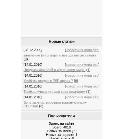
Новые статьи
[28.12.2009]
[
новости из мира psp
]
заявление tontunaspi по поводу его эксплоита
(
0
)
[14.01.2010]
[
новости из мира psp
]
Продажи консолей и игр во всем мире.
(
1
)
[14.01.2010]
[
новости из мира psp
]
Yoshihiro сходит с PSP сцены ?
(
0
)
[14.01.2010]
[
новости из мира psp
]
Тройка лучших игр для всех платформ
(
1
)
[14.01.2010]
[
новости из мира psp
]
Sony зарегистрировала торговую марку
Cloudsurf
(
0
)
Пользователи
Зарег. на сайте
Всего: 4018
Новых за месяц: 9
Новых за неделю: 1
Новых вчера: 0