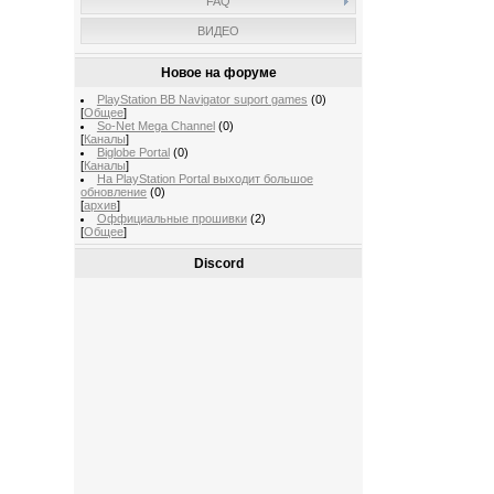
FAQ
ВИДЕО
Новое на форуме
PlayStation BB Navigator suport games
(0)
[
Общее
]
So-Net Mega Channel
(0)
[
Каналы
]
Biglobe Portal
(0)
[
Каналы
]
На PlayStation Portal выходит большое
обновление
(0)
[
архив
]
Оффициальные прошивки
(2)
[
Общее
]
Discord