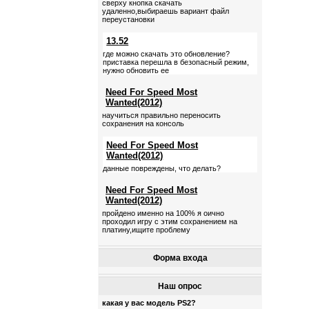
сверху кнопка скачать
удаленно,выбираешь вариант файл
переустановки
13.52
где можно скачать это обновление?
приставка перешла в безопасный режим,
нужно обновить ее
Need For Speed Most
Wanted(2012)
научиться правильно переносить
сохранения на консоль
Need For Speed Most
Wanted(2012)
данные повреждены, что делать?
Need For Speed Most
Wanted(2012)
пройдено именно на 100% я оично
проходил игру с этим сохранением на
платину,ищите проблему
Форма входа
Наш опрос
какая у вас модель PS2?