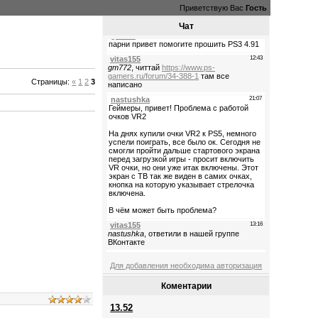
Приветствую Вас
Гость
Чат
Страницы
:
«
1
2
3
Для добавления необходима авторизация
Коментарии
13.52