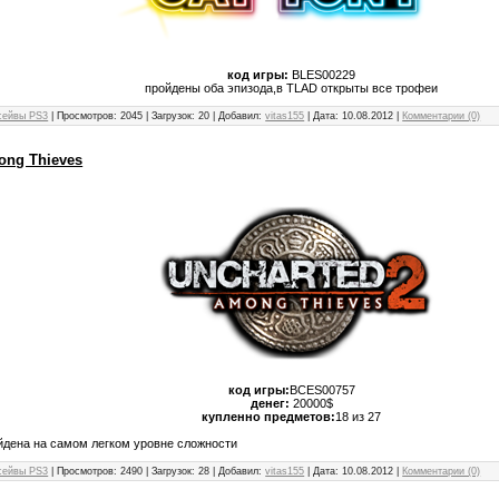
код игры:
BLES00229
пройдены оба эпизода,в TLAD открыты все трофеи
сейвы PS3
| Просмотров: 2045 | Загрузок: 20 | Добавил:
vitas155
| Дата:
10.08.2012
|
Комментарии (0)
ong Thieves
код игры:
BCES00757
денег:
20000$
купленно предметов:
18 из 27
йдена на самом легком уровне сложности
сейвы PS3
| Просмотров: 2490 | Загрузок: 28 | Добавил:
vitas155
| Дата:
10.08.2012
|
Комментарии (0)