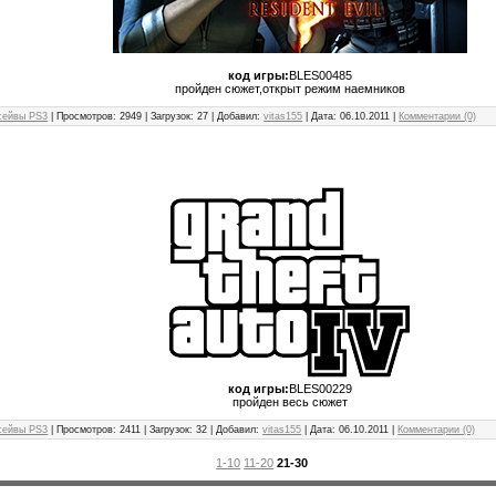
код игры:
BLES00485
пройден сюжет,открыт режим наемников
сейвы PS3
| Просмотров: 2949 | Загрузок: 27 | Добавил:
vitas155
| Дата:
06.10.2011
|
Комментарии (0)
код игры:
BLES00229
пройден весь сюжет
сейвы PS3
| Просмотров: 2411 | Загрузок: 32 | Добавил:
vitas155
| Дата:
06.10.2011
|
Комментарии (0)
1-10
11-20
21-30