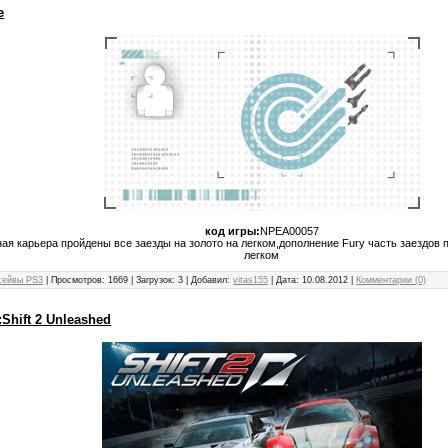
e
код игры:
NPEA00057
ая карьера пройдены все заезды на золото на легком,дополнение Fury часть заездов 
легком
сейвы PS3
| Просмотров: 1669 | Загрузок: 3 | Добавил:
vitas155
| Дата:
10.08.2012
|
Комментарии (0)
Shift 2 Unleashed