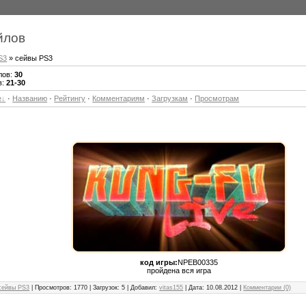
йлов
S3
» сейвы PS3
лов
:
30
в
:
21-30
е
·
Названию
·
Рейтингу
·
Комментариям
·
Загрузкам
·
Просмотрам
код игры:
NPEB00335
пройдена вся игра
сейвы PS3
| Просмотров: 1770 | Загрузок: 5 | Добавил:
vitas155
| Дата:
10.08.2012
|
Комментарии (0)