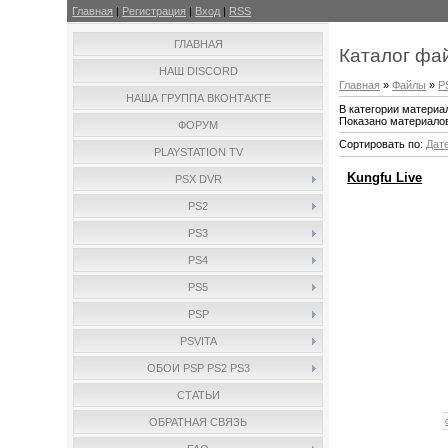
Главная
|
Регистрация
|
Вход
|
RSS
ГЛАВНАЯ
Каталог фа
НАШ DISCORD
Главная
»
Файлы
»
P
НАША ГРУППА ВКОНТАКТЕ
В категории материа
Показано материало
ФОРУМ
Сортировать по
:
Дат
PLAYSTATION TV
Kungfu Live
PSX DVR
PS2
PS3
PS4
PS5
PSP
PSVITA
ОБОИ PSP PS2 PS3
СТАТЬИ
ОБРАТНАЯ СВЯЗЬ