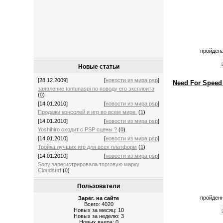
пройдена
Новые статьи
[28.12.2009]
[
новости из мира psp
]
Need For Speed 
заявление tontunaspi по поводу его эксплоита
(
0
)
[14.01.2010]
[
новости из мира psp
]
Продажи консолей и игр во всем мире.
(
1
)
[14.01.2010]
[
новости из мира psp
]
Yoshihiro сходит с PSP сцены ?
(
0
)
[14.01.2010]
[
новости из мира psp
]
Тройка лучших игр для всех платформ
(
1
)
[14.01.2010]
[
новости из мира psp
]
Sony зарегистрировала торговую марку
Cloudsurf
(
0
)
Пользователи
пройденн
Зарег. на сайте
Всего: 4020
Новых за месяц: 10
Новых за неделю: 3
Новых вчера: 0