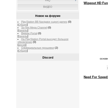
FAQ
Wipeout HD Fur
ВИДЕО
Новое на форуме
PlayStation BB Navigator suport games
(0)
[
Общее
]
So-Net Mega Channel
(0)
[
Каналы
]
Biglobe Portal
(0)
[
Каналы
]
На PlayStation Portal выходит большое
обновление
(0)
[
архив
]
Оффициальные прошивки
(2)
[
Общее
]
Discord
основн
Need For Speed: