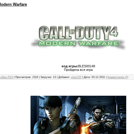
 Modern Warfare
код игры:
BLES00148
Пройдена вся игра
сейвы PS3
| Просмотров: 2118 | Загрузок: 13 | Добавил:
vitas155
| Дата:
03.12.2011
|
Комментарии (0)