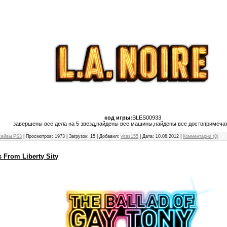
код игры:
BLES00933
завершены все дела на 5 звезд,найдены все машины,найдены все достопримеча
сейвы PS3
| Просмотров: 1973 | Загрузок: 15 | Добавил:
vitas155
| Дата:
10.08.2012
|
Комментарии (0)
 From Liberty Sity