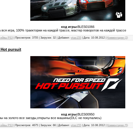
код игры:
BLES01066
 вся игра, 100% траектории на каждой трассе, мастер поворотов на каждой трассе
сейвы PS3
| Просмотров: 3755 | Загрузок: 32 | Добавил:
vitas155
| Дата:
10.08.2012
|
Комментарии (2)
Hot pursuit
код игры:
BLES00950
ы на золото все заезды,открыты все машины(DLC не покупались)
сейвы PS3
| Просмотров: 4675 | Загрузок: 66 | Добавил:
vitas155
| Дата:
10.08.2012
|
Комментарии (5)