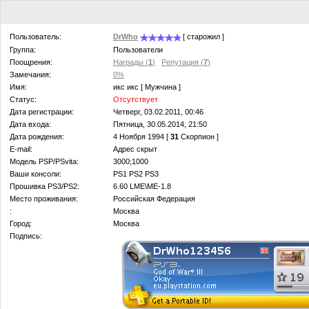
Пользователь:
DrWho
[ старожил ]
Группа:
Пользователи
Поощрения:
Награды (
1
)
Репутация (
7
)
Замечания:
0%
Имя:
икс икс [ Мужчина ]
Статус:
Отсутствует
Дата регистрации:
Четверг, 03.02.2011, 00:46
Дата входа:
Пятница, 30.05.2014, 21:50
Дата рождения:
4 Ноября 1994 [
31
Скорпион ]
E-mail:
Адрес скрыт
Модель PSP/PSvita:
3000;1000
Ваши консоли:
PS1 PS2 PS3
Прошивка PS3/PS2:
6.60 LМЕ\ME-1.8
Место проживания:
Российская Федерация
:
Москва
Город:
Москва
Подпись: