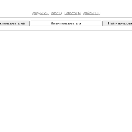
|
форум(
25
)
|
блог(
1
)
|
новости(
4
)
|
файлы(
13
)
|